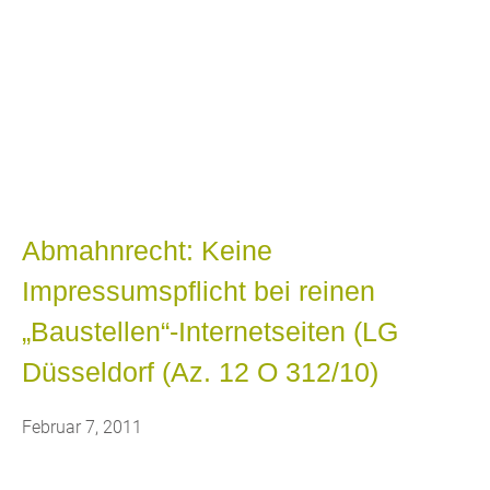
Blog
Bekannt aus WDR Fernsehen, RTL
Hessen, heise online, welt.de,
AutoBild, u.a.
Abmahnrecht: Keine
Impressumspflicht bei reinen
„Baustellen“-Internetseiten (LG
Düsseldorf (Az. 12 O 312/10)
Februar 7, 2011