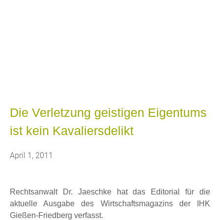
Blog
Bekannt aus WDR Fernsehen, RTL
Hessen, heise online, welt.de,
AutoBild, u.a.
Die Verletzung geistigen Eigentums
ist kein Kavaliersdelikt
April 1, 2011
Rechtsanwalt Dr. Jaeschke hat das Editorial für die
aktuelle Ausgabe des Wirtschaftsmagazins der IHK
Gießen-Friedberg verfasst.