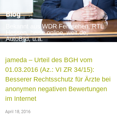
Blog
Bekannt aus WDR Fernsehen, RTL
Hessen, heise online, welt.de,
AutoBild, u.a.
jameda – Urteil des BGH vom
01.03.2016 (Az.: VI ZR 34/15):
Besserer Rechtsschutz für Ärzte bei
anonymen negativen Bewertungen
im Internet
April 18, 2016