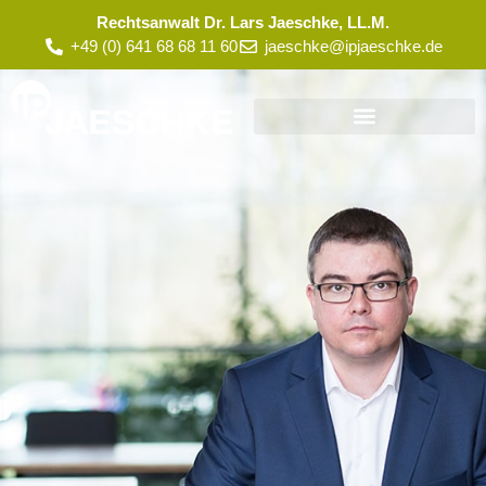
Rechtsanwalt Dr. Lars Jaeschke, LL.M.
+49 (0) 641 68 68 11 60
jaeschke@ipjaeschke.de