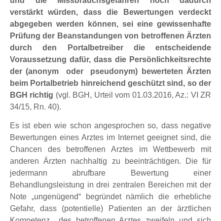
und die Missbrauchsgefahren noch dadurch
verstärkt würden, dass die Bewertungen verdeckt
abgegeben werden können, sei eine gewissenhafte
Prüfung der Beanstandungen von betroffenen Ärzten
durch den Portalbetreiber die entscheidende
Voraussetzung dafür, dass die Persönlichkeitsrechte
der (anonym oder pseudonym) bewerteten Ärzten
beim Portalbetrieb hinreichend geschützt sind, so der
BGH richtig
(vgl. BGH, Urteil vom 01.03.2016, Az.: VI ZR
34/15, Rn. 40).
Es ist eben wie schon angesprochen so, dass negative
Bewertungen eines Arztes im Internet geeignet sind, die
Chancen des betroffenen Arztes im Wettbewerb mit
anderen Ärzten nachhaltig zu beeinträchtigen. Die für
jedermann abrufbare Bewertung einer
Behandlungsleistung in drei zentralen Bereichen mit der
Note „ungenügend“ begründet nämlich die erhebliche
Gefahr, dass (potentielle) Patienten an der ärztlichen
Kompetenz des betroffenen Arztes zweifeln und sich