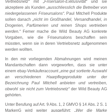
Vertriebsnetz“
mit
„Frisersalon-Exklusivität“
und sie
akzeptiere als Kunden
„ausschliesslich die Betreiber von
niedergelassenen Friseursalons“
. Paul Mitchell Produkte
sollen danach
„nicht im Großhandel, Versandhandel, in
Drogerien, Parfümerien und reinen Shops vertrieben
werden.“
Ferner mache die Wild Beauty AG konkrete
Vorgaben, wie die Friseursalons beschaffen sein
müssten, wenn sie in deren Vertriebsnetz aufgenommen
werden wollten.
In den mir vorliegenden Abmahnungen wird meinen
Mandantschaften dann vorgeworfen, dass sie unter
einem ebay-Verkäuferaccount
„eine gut sortierte Auswahl
an verschiedenen Haarpflegeprodukte unter der
Bezeichnung Paul Mitchell anbieten und vertreiben,
obwohl sie nicht zum Vertriebsnetz“
der Wild Beauty AG
gehörten.
Unter Berufung auf Art. 9 Abs. 1, 2 GMVO § 14 Abs. 2 S. 1
MarkenG wird weiter ausgeführt:
„Wer die Marke