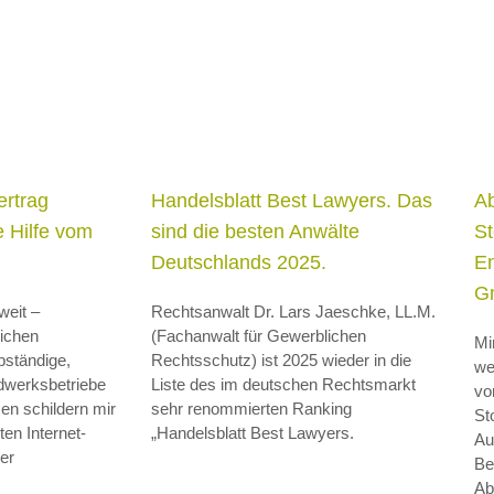
e
ertrag
Handelsblatt Best Lawyers. Das
A
 Hilfe vom
sind die besten Anwälte
St
Deutschlands 2025.
En
G
weit –
Rechtsanwalt Dr. Lars Jaeschke, LL.M.
ichen
(Fachanwalt für Gewerblichen
Mi
bständige,
Rechtsschutz) ist 2025 wieder in die
we
ndwerksbetriebe
Liste des im deutschen Rechtsmarkt
vo
en schildern mir
sehr renommierten Ranking
St
en Internet-
„Handelsblatt Best Lawyers.
Au
er
Be
Ab