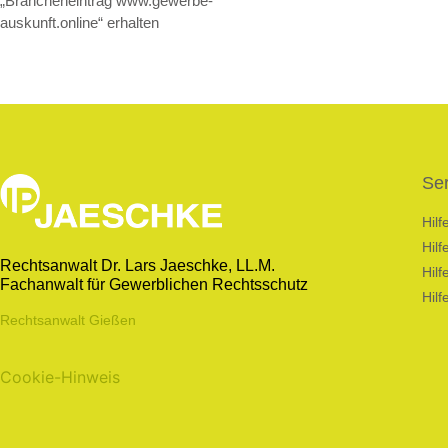
„Brancheneintrag www.gewerbe-
auskunft.online“ erhalten
Ser
Hil
Hil
Rechtsanwalt Dr. Lars Jaeschke, LL.M.
Hilf
Fachanwalt für Gewerblichen Rechtsschutz
Hilf
Rechtsanwalt Gießen
Cookie-Hinweis