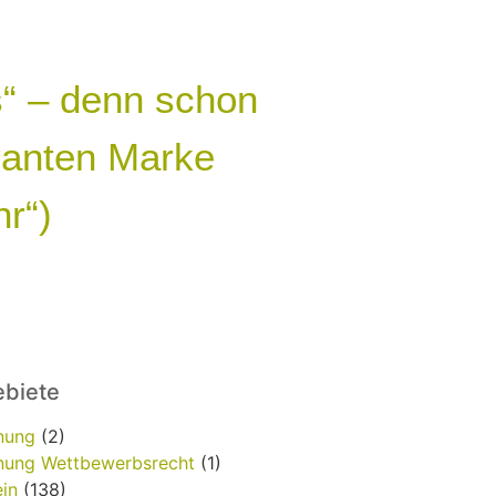
“ – denn schon
vanten Marke
r“)
biete
nung
(2)
ung Wettbewerbsrecht
(1)
in
(138)