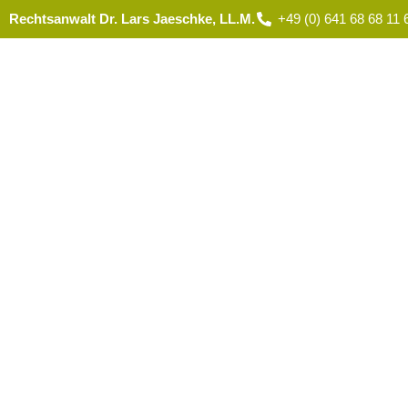
Rechtsanwalt Dr. Lars Jaeschke, LL.M.
+49 (0) 641 68 68 11 
STARTSEIT
Blog
Bekannt aus WDR Fernsehen, RTL 