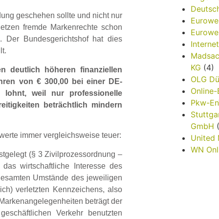
Deutsch
ung geschehen sollte und nicht nur
Eurowe
rletzen fremde Markenrechte schon
Eurowe
. Der Bundesgerichtshof hat dies
Interne
t.
Madsac
KG
(4)
n deutlich höheren finanziellen
OLG Dü
ren von € 300,00 bei einer DE-
Online
lohnt, weil nur professionelle
Pkw-E
itigkeiten beträchtlich mindern
Stuttga
GmbH
(
twerte immer vergleichsweise teuer:
United
WN Onl
stgelegt (§ 3 Zivilprozessordnung –
as wirtschaftliche Interesse des
 gesamten Umstände des jeweiligen
lich) verletzten Kennzeichens, also
Markenangelegenheiten beträgt der
 geschäftlichen Verkehr benutzten