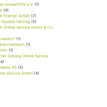
e Umwelthilfe e.V.
(1)
b
(4)
b Internet GmbH
(7)
t-System-Vertrag
(5)
k Online-Service GmbH & Co.
sseldorf
(1)
-Branchenbuch
(1)
nVKV
(1)
rter Zeitung Online-Service
4)
 Media AG
(5)
ine-Service GmbH
(4)