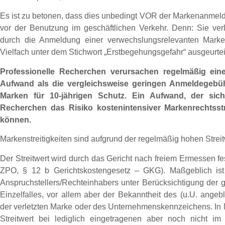
Es ist zu betonen, dass dies unbedingt VOR der Markenanmeld
vor der Benutzung im geschäftlichen Verkehr. Denn: Sie ve
durch die Anmeldung einer verwechslungsrelevanten Marke
Vielfach unter dem Stichwort „Erstbegehungsgefahr“ ausgeurteil
Professionelle Recherchen verursachen regelmäßig eine
Aufwand als die vergleichsweise geringen Anmeldegebüh
Marken für 10-jährigen Schutz. Ein Aufwand, der sich 
Recherchen das Risiko kostenintensiver Markenrechtsstre
können.
Markenstreitigkeiten sind aufgrund der regelmäßig hohen Strei
Der Streitwert wird durch das Gericht nach freiem Ermessen fe
ZPO, § 12 b Gerichtskostengesetz – GKG). Maßgeblich ist d
Anspruchstellers/Rechteinhabers unter Berücksichtigung der
Einzelfalles, vor allem aber der Bekanntheit des (u.U. angeb
der verletzten Marke oder des Unternehmenskennzeichens. In 
Streitwert bei lediglich eingetragenen aber noch nicht im