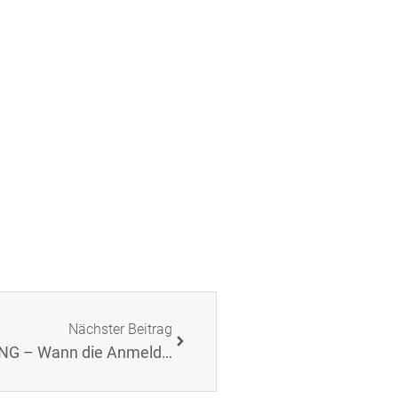
Nächster Beitrag
Markenrecht, 3. Teil: MARKENANMELDUNG – Wann die Anmeldung deutscher, EU- und/oder internationaler Marken sinnvoll ist