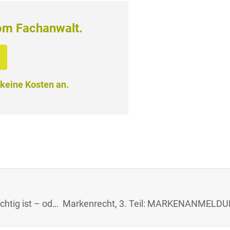
om Fachanwalt.
 keine Kosten an.
Markenrecht, 1. Teil: Warum MARKENFINDUNG wichtig ist – oder würden Sie ein Auto kaufen, dessen Namen „kleines männliches Geschlechtsteil“ bedeutet ?