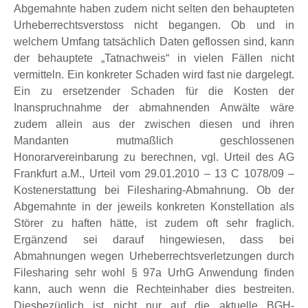
Abgemahnte haben zudem nicht selten den behaupteten
Urheberrechtsverstoss nicht begangen. Ob und in
welchem Umfang tatsächlich Daten geflossen sind, kann
der behauptete „Tatnachweis“ in vielen Fällen nicht
vermitteln. Ein konkreter Schaden wird fast nie dargelegt.
Ein zu ersetzender Schaden für die Kosten der
Inanspruchnahme der abmahnenden Anwälte wäre
zudem allein aus der zwischen diesen und ihren
Mandanten mutmaßlich geschlossenen
Honorarvereinbarung zu berechnen, vgl. Urteil des AG
Frankfurt a.M., Urteil vom 29.01.2010 – 13 C 1078/09 –
Kostenerstattung bei Filesharing-Abmahnung. Ob der
Abgemahnte in der jeweils konkreten Konstellation als
Störer zu haften hätte, ist zudem oft sehr fraglich.
Ergänzend sei darauf hingewiesen, dass bei
Abmahnungen wegen Urheberrechtsverletzungen durch
Filesharing sehr wohl § 97a UrhG Anwendung finden
kann, auch wenn die Rechteinhaber dies bestreiten.
Diesbezüglich ist nicht nur auf die aktuelle BGH-