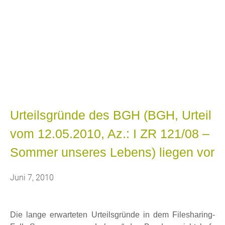
Blog
Bekannt aus WDR Fernsehen, RTL
Hessen, heise online, welt.de,
AutoBild, u.a.
Urteilsgründe des BGH (BGH, Urteil
vom 12.05.2010, Az.: I ZR 121/08 –
Sommer unseres Lebens) liegen vor
Juni 7, 2010
Die lange erwarteten Urteilsgründe in dem Filesharing-