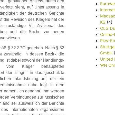
reit gehaltenen Artikels, durch den
Eurowe
erletzt sieht, auf Unterlassung in
Interne
tändigkeit der deutschen Gerichte
Madsac
f die Revision des Klägers hat der
KG
(4)
ts zuständige VI. Zivilsenat des
OLG Dü
ehoben und die Sache zur neuen
Online
kverwiesen.
Pkw-E
Stuttga
 gemäß § 32 ZPO gegeben. Nach § 32
GmbH
(
 zuständig, in dessen Bezirk die
United
ng ist dabei sowohl der Handlungs-
WN Onl
r vom Kläger behaupteten
ort der Eingriff in das geschützte
tlichen Inlandsbezug auf, der ein
 Kenntnisnahme nahe legt. In dem
ger namentlich genannt. Ihm werden
hörden Verbindungen zur russischen
land sei ausweislich der Berichte
des internationalen organisierten