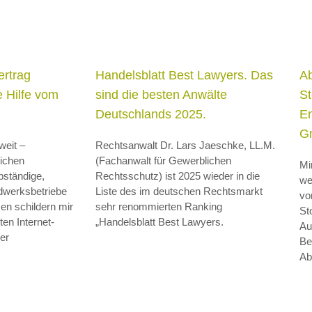
e
ertrag
Handelsblatt Best Lawyers. Das
A
 Hilfe vom
sind die besten Anwälte
St
Deutschlands 2025.
En
G
weit –
Rechtsanwalt Dr. Lars Jaeschke, LL.M.
ichen
(Fachanwalt für Gewerblichen
Mi
bständige,
Rechtsschutz) ist 2025 wieder in die
we
ndwerksbetriebe
Liste des im deutschen Rechtsmarkt
vo
en schildern mir
sehr renommierten Ranking
St
en Internet-
„Handelsblatt Best Lawyers.
Au
er
Be
Ab