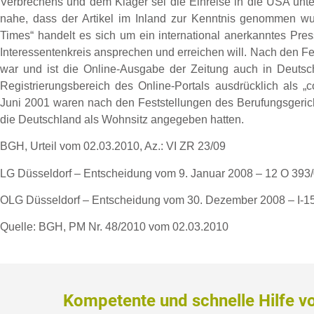
Verbrechens und dem Kläger sei die Einreise in die USA unter
nahe, dass der Artikel im Inland zur Kenntnis genommen wu
Times“ handelt es sich um ein international anerkanntes Pre
Interessentenkreis ansprechen und erreichen will. Nach den F
war und ist die Online-Ausgabe der Zeitung auch in Deutsch
Registrierungsbereich des Online-Portals ausdrücklich als „c
Juni 2001 waren nach den Feststellungen des Berufungsgerichts
die Deutschland als Wohnsitz angegeben hatten.
BGH, Urteil vom 02.03.2010, Az.: VI ZR 23/09
LG Düsseldorf – Entscheidung vom 9. Januar 2008 – 12 O 393
OLG Düsseldorf – Entscheidung vom 30. Dezember 2008 – I-1
Quelle: BGH, PM Nr. 48/2010 vom 02.03.2010
Kompetente und schnelle Hilfe v