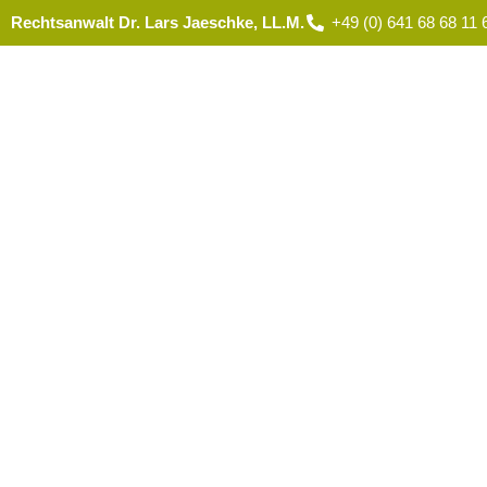
Rechtsanwalt Dr. Lars Jaeschke, LL.M.
+49 (0) 641 68 68 11 
STARTSEIT
Blog
Bekannt aus WDR Fernsehen, RTL 