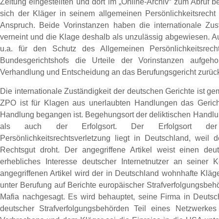
Zeitung eingestellten und dort im „Online-Archiv“ zum Abruf be
sich der Kläger in seinem allgemeinen Persönlichkeitsrecht v
Anspruch. Beide Vorinstanzen haben die internationale Zus
verneint und die Klage deshalb als unzulässig abgewiesen. Au
u.a. für den Schutz des Allgemeinen Persönlichkeitsrech
Bundesgerichtshofs die Urteile der Vorinstanzen aufg
Verhandlung und Entscheidung an das Berufungsgericht zurüc
Die internationale Zuständigkeit der deutschen Gerichte ist
ZPO ist für Klagen aus unerlaubten Handlungen das Gericht
Handlung begangen ist. Begehungsort der deliktischen Handlu
als auch der Erfolgsort. Der Erfolgsort de
Persönlichkeitsrechtsverletzung liegt in Deutschland, weil d
Rechtsgut droht. Der angegriffene Artikel weist einen deu
erhebliches Interesse deutscher Internetnutzer an seiner
angegriffenen Artikel wird der in Deutschland wohnhafte Klä
unter Berufung auf Berichte europäischer Strafverfolgungsbe
Mafia nachgesagt. Es wird behauptet, seine Firma in Deutsch
deutscher Strafverfolgungsbehörden Teil eines Netzwerkes 