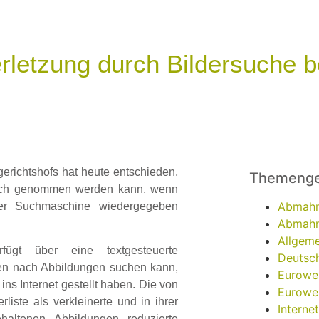
letzung durch Bildersuche b
gerichtshofs hat heute entschieden,
Themenge
ruch genommen werden kann, wenn
Abmah
hrer Suchmaschine wiedergegeben
Abmahn
Allgeme
fügt über eine textgesteuerte
Deutsch
fen nach Abbildungen suchen kann,
Eurowe
s Internet gestellt haben. Die von
Eurowe
iste als verkleinerte und in ihrer
Interne
haltenen Abbildungen reduzierte