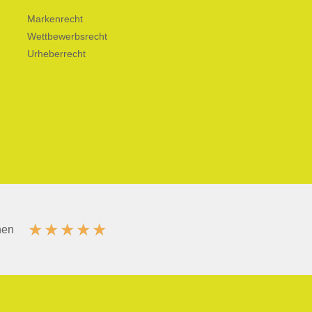
Markenrecht
Wettbewerbsrecht
Urheberrecht
★
★
★
★
★
nen