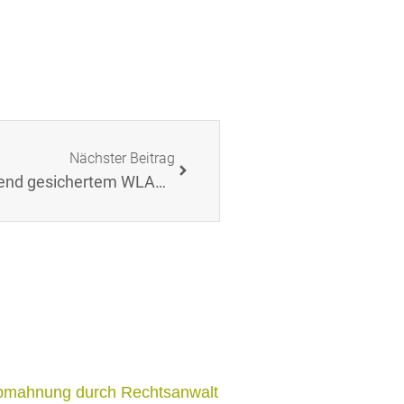
Nächster Beitrag
BGH: Kein Schadensersatz bei unzureichend gesichertem WLAN und nur Pflicht zu Erstattung von € 100,00 Abmahnkosten (Filesharing, Tauschbörsen)
bmahnung durch Rechtsanwalt