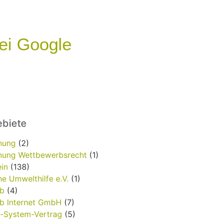
ei Google
biete
nung
(2)
ung Wettbewerbsrecht
(1)
in
(138)
e Umwelthilfe e.V.
(1)
b
(4)
b Internet GmbH
(7)
t-System-Vertrag
(5)