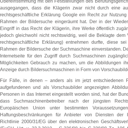
Übereinstimmung mit den Feststellungen des Berufungsgericht
ausgegangen, dass die Klägerin zwar nicht durch eine aus
rechtsgeschäftliche Erklärung Google ein Recht zur Nutzung 
Rahmen der Bildersuche eingeräumt hat. Der in der Wieder
Eingriff in das Recht der Klägerin, ihre Werke öffentlich zug
jedoch gleichwohl nicht rechtswidrig, weil die Beklagte dem
rechtsgeschäftliche Erklärung) entnehmen durfte, diese se
Rahmen der Bildersuche der Suchmaschine einverstanden. Denn
Internetseite für den Zugriff durch Suchmaschinen zugängl
Möglichkeiten Gebrauch zu machen, um die Abbildungen ih
Anzeige durch Bildersuchmaschinen in Form von Vorschaubil
Für Fälle, in denen – anders als im jetzt entschiedenen
aufgefundenen und als Vorschaubilder angezeigten Abbildu
Personen in das Internet eingestellt worden sind, hat der Bu
dass Suchmaschinenbetreiber nach der jüngsten Recht
Europäischen Union unter bestimmten Voraussetzungen
Haftungsbeschränkungen für Anbieter von Diensten der In
Richtlinie 2000/31/EG über den elektronischen Geschäftsv