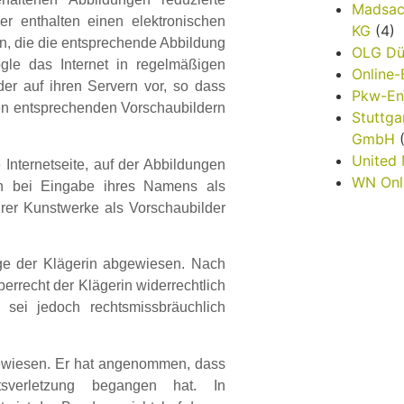
Madsac
er enthalten einen elektronischen
KG
(4)
nn, die die entsprechende Abbildung
OLG Dü
gle das Internet in regelmäßigen
Online
der auf ihren Servern vor, so dass
Pkw-E
 den entsprechenden Vorschaubildern
Stuttga
GmbH
(
United
 Internetseite, auf der Abbildungen
WN Onl
en bei Eingabe ihres Namens als
rer Kunstwerke als Vorschaubilder
age der Klägerin abgewiesen. Nach
errecht der Klägerin widerrechtlich
 sei jedoch rechtsmissbräuchlich
gewiesen. Er hat angenommen, dass
tsverletzung begangen hat. In