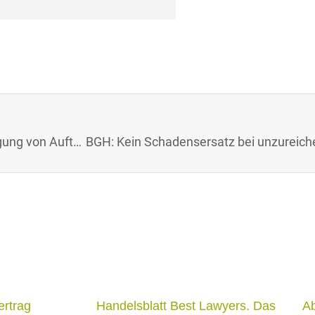
BGH: Unaufgeforderte Vertreterbesuche zur Erlangung von Aufträgen für Grabsteine sind immer unzulässig (Az.: I ZR 119/69), Briefwerbung für Grabmale zwei Wochen nach Todesfall ist zulässig (Az.: I ZR 29/09)
e
ertrag
Handelsblatt Best Lawyers. Das
A