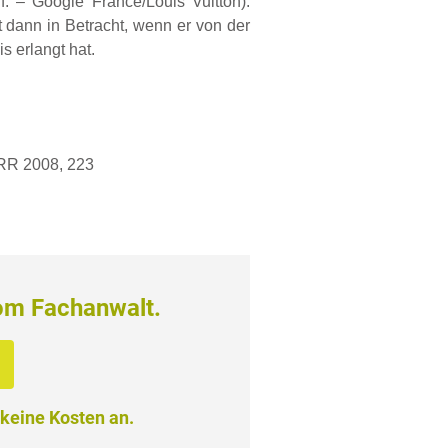
. – Google France/Louis Vuitton).
dann in Betracht, wenn er von der
s erlangt hat.
-RR 2008, 223
om Fachanwalt.
 keine Kosten an.