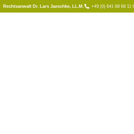
Rechtsanwalt Dr. Lars Jaeschke, LL.M.
+49 (0) 641 68 68 11 
STARTSEIT
Blog
Bekannt aus WDR Fernsehen, RTL 