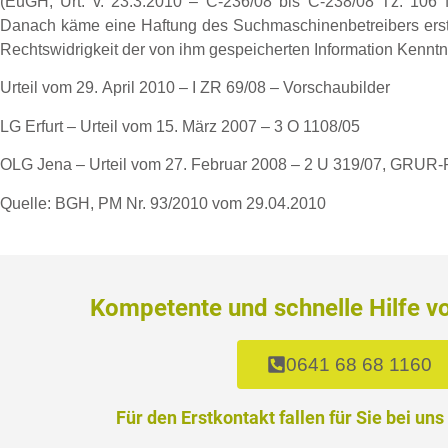
(EuGH, Urt. v. 23.3.2010 – C-236/08 bis C-238/08 Tz. 106 ff
Danach käme eine Haftung des Suchmaschinenbetreibers erst 
Rechtswidrigkeit der von ihm gespeicherten Information Kenntni
Urteil vom 29. April 2010 – I ZR 69/08 – Vorschaubilder
LG Erfurt – Urteil vom 15. März 2007 – 3 O 1108/05
OLG Jena – Urteil vom 27. Februar 2008 – 2 U 319/07, GRUR
Quelle: BGH, PM Nr. 93/2010 vom 29.04.2010
Kompetente und schnelle Hilfe v
0641 68 68 1160
Für den Erstkontakt fallen für Sie bei uns