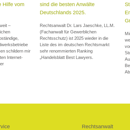
 Hilfe vom
sind die besten Anwälte
St
Deutschlands 2025.
En
G
weit –
Rechtsanwalt Dr. Lars Jaeschke, LL.M.
ichen
(Fachanwalt für Gewerblichen
Mi
bständige,
Rechtsschutz) ist 2025 wieder in die
we
ndwerksbetriebe
Liste des im deutschen Rechtsmarkt
vo
en schildern mir
sehr renommierten Ranking
St
en Internet-
„Handelsblatt Best Lawyers.
Au
er
Be
Ab
vice
Rechtsanwalt